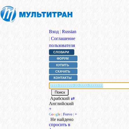
Вход
|
Russian
|
Соглашение
пользователя
СЛОВАРИ
ФОРУМ
КУПИТЬ
СКАЧАТЬ
КОНТАКТЫ
Арабский
⇄
Английский
+
G
o
o
g
l
e
|
Forvo
|
+
Не найдено
спросить в