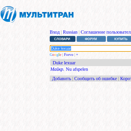
Вход
|
Russian
|
Соглашение пользовател
СЛОВАРИ
ФОРУМ
КУПИТЬ
G
o
o
g
l
e
|
Forvo
|
+
Duke lexuar
Майкр.
Nu afspelen
Добавить
|
Сообщить об ошибке
|
Коро