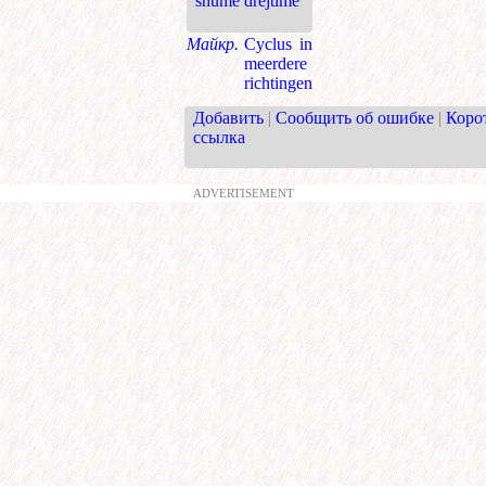
shumë drejtime
Майкр.
Cyclus in
meerdere
richtingen
Добавить
|
Сообщить об ошибке
|
Коро
ссылка
ADVERTISEMENT