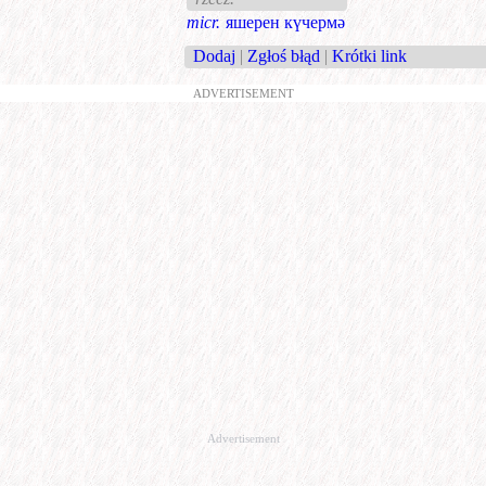
micr.
яшерен күчермә
Dodaj
|
Zgłoś błąd
|
Krótki link
ADVERTISEMENT
Advertisement