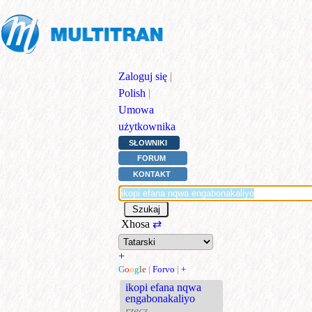
Zaloguj się
|
Polish
|
Umowa
użytkownika
SŁOWNIKI
FORUM
KONTAKT
Xhosa
⇄
+
G
o
o
g
l
e
|
Forvo
|
+
ikopi efana nqwa
engabonakaliyo
rzecz.