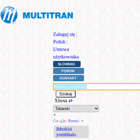
Zaloguj się
|
Polish
|
Umowa
użytkownika
SŁOWNIKI
FORUM
KONTAKT
Xhosa
⇄
+
G
o
o
g
l
e
|
Forvo
|
+
ibhokisi
yombhalo