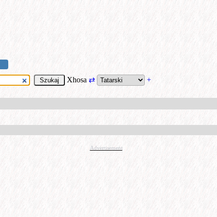
Xhosa
⇄
+
Advertisement