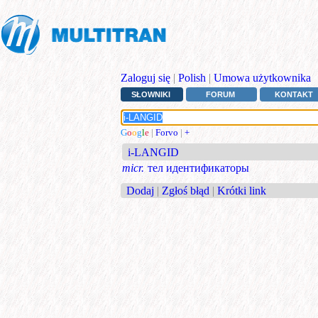
Zaloguj się
|
Polish
|
Umowa użytkownika
SŁOWNIKI
FORUM
KONTAKT
G
o
o
g
l
e
|
Forvo
|
+
i-LANGID
micr.
тел идентификаторы
Dodaj
|
Zgłoś błąd
|
Krótki link