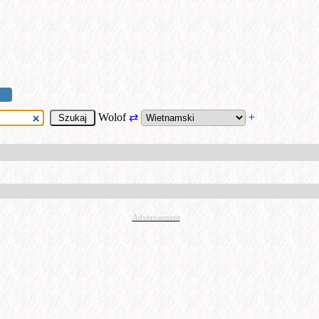
Wolof
⇄
+
Advertisement