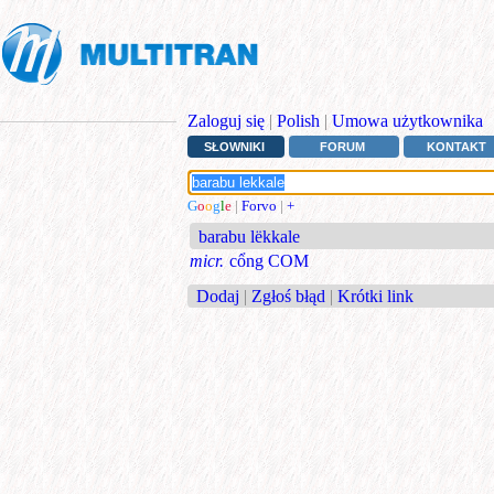
Zaloguj się
|
Polish
|
Umowa użytkownika
SŁOWNIKI
FORUM
KONTAKT
G
o
o
g
l
e
|
Forvo
|
+
barabu lëkkale
micr.
cổng COM
Dodaj
|
Zgłoś błąd
|
Krótki link