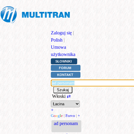
Zaloguj się
|
Polish
|
Umowa
użytkownika
SŁOWNIKI
FORUM
KONTAKT
Włoski
⇄
+
G
o
o
g
l
e
|
Forvo
|
+
ad personam