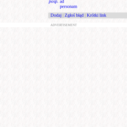
posp.
ad
personam
Dodaj
|
Zgłoś błąd
|
Krótki link
ADVERTISEMENT