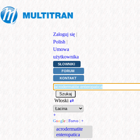
Zaloguj się
|
Polish
|
Umowa
użytkownika
SŁOWNIKI
FORUM
KONTAKT
Włoski
⇄
+
G
o
o
g
l
e
|
Forvo
|
+
acrodermatite
enteropatica