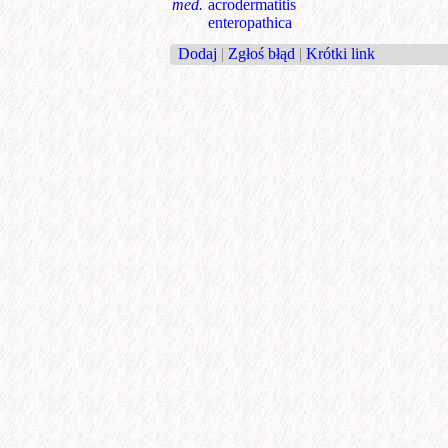
med.
acrodermatitis
enteropathica
Dodaj
|
Zgłoś błąd
|
Krótki link