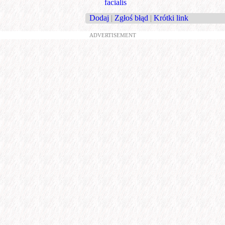
facialis
Dodaj
|
Zgłoś błąd
|
Krótki link
ADVERTISEMENT