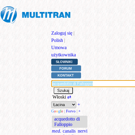
Zaloguj się
|
Polish
|
Umowa
użytkownika
SŁOWNIKI
FORUM
KONTAKT
Włoski
⇄
+
G
o
o
g
l
e
|
Forvo
|
+
acquedotto di
Falloppio
med.
canalis nervi