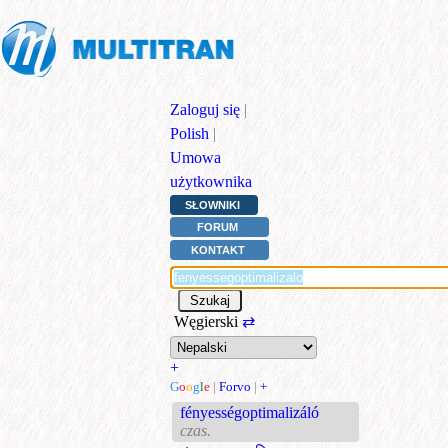
Zaloguj się
|
Polish
|
Umowa
użytkownika
SŁOWNIKI
FORUM
KONTAKT
Węgierski
⇄
+
G
o
o
g
l
e
|
Forvo
|
+
fényességoptimalizáló
czas.