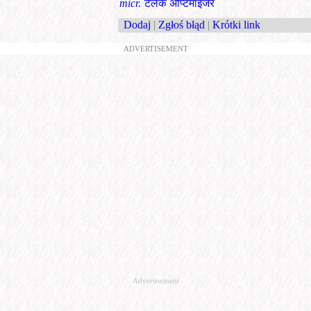
micr.
टलक अप्टिमाइजर
Dodaj
|
Zgłoś błąd
|
Krótki link
ADVERTISEMENT
Advertisement