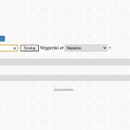
Węgierski
⇄
+
Advertisement