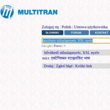
Zaloguj się
|
Polish
|
Umowa użytkownika
SŁOWNIKI
FORUM
KONTAKT
G
o
o
g
l
e
|
Forvo
|
+
bővíthető stíluslapnyelv, XSL nyelv
micr.
एक्टेन्सिबल स्टाइलसिट भाषा
Dodaj
|
Zgłoś błąd
|
Krótki link