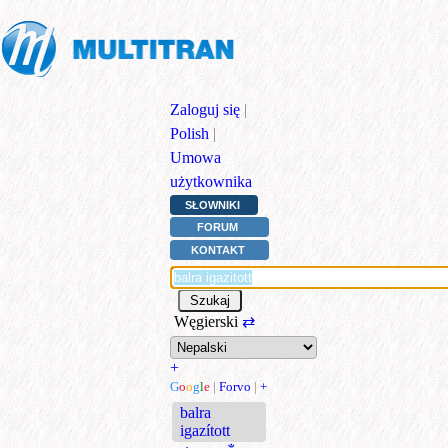
Zaloguj się
|
Polish
|
Umowa
użytkownika
SŁOWNIKI
FORUM
KONTAKT
Węgierski
⇄
+
G
o
o
g
l
e
|
Forvo
|
+
balra
igazított