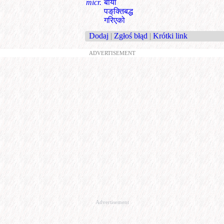
micr.
बायाँ
पङ्‌क्तिबद्ध
गरिएको
Dodaj
|
Zgłoś błąd
|
Krótki link
ADVERTISEMENT
Advertisement