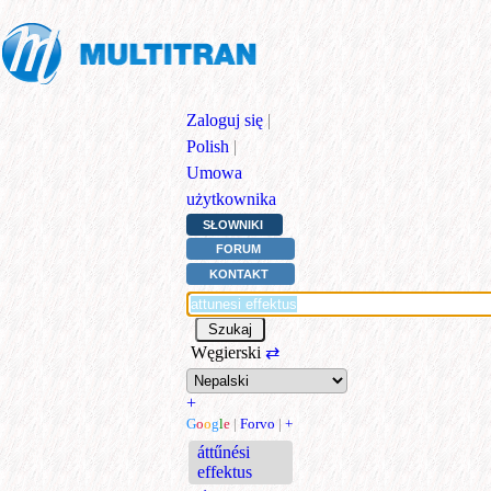
Zaloguj się
|
Polish
|
Umowa
użytkownika
SŁOWNIKI
FORUM
KONTAKT
Węgierski
⇄
+
G
o
o
g
l
e
|
Forvo
|
+
áttűnési
effektus