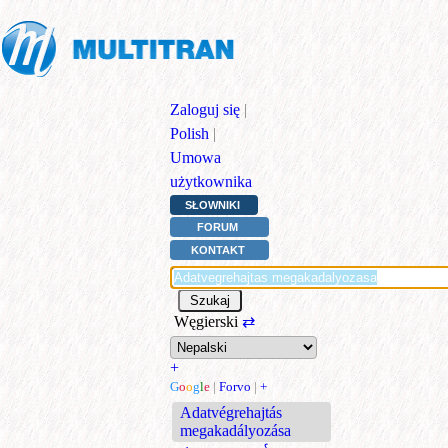
Zaloguj się
|
Polish
|
Umowa
użytkownika
SŁOWNIKI
FORUM
KONTAKT
Węgierski
⇄
+
G
o
o
g
l
e
|
Forvo
|
+
Adatvégrehajtás
megakadályozása