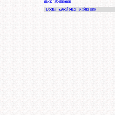
micr.
tabellnamn
Dodaj
|
Zgłoś błąd
|
Krótki link