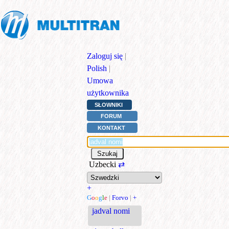
Zaloguj się
|
Polish
|
Umowa
użytkownika
SŁOWNIKI
FORUM
KONTAKT
Uzbecki
⇄
+
G
o
o
g
l
e
|
Forvo
|
+
jadval nomi