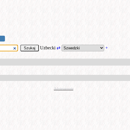
Uzbecki
⇄
+
Advertisement