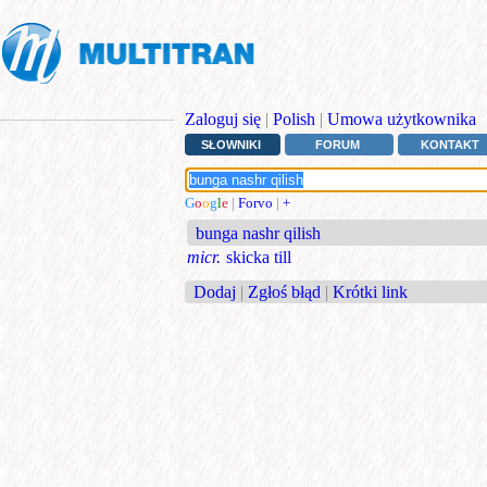
Zaloguj się
|
Polish
|
Umowa użytkownika
SŁOWNIKI
FORUM
KONTAKT
G
o
o
g
l
e
|
Forvo
|
+
bunga nashr qilish
micr.
skicka till
Dodaj
|
Zgłoś błąd
|
Krótki link