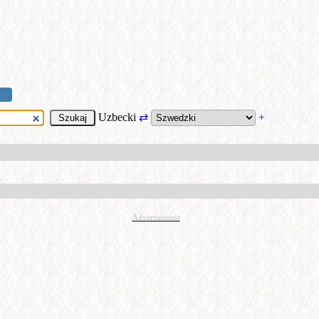
Uzbecki
⇄
+
Advertisement