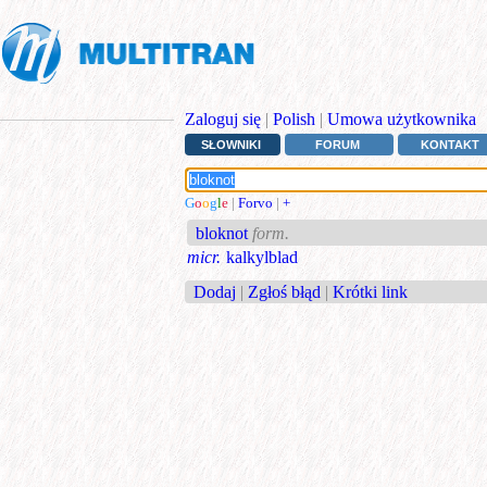
Zaloguj się
|
Polish
|
Umowa użytkownika
SŁOWNIKI
FORUM
KONTAKT
G
o
o
g
l
e
|
Forvo
|
+
bloknot
form.
micr.
kalkylblad
Dodaj
|
Zgłoś błąd
|
Krótki link