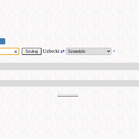
Uzbecki
⇄
+
Advertisement