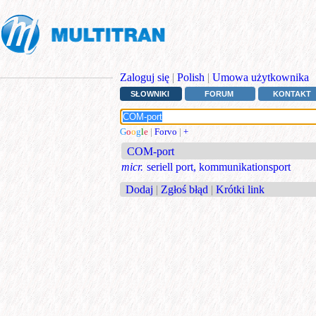
Zaloguj się
|
Polish
|
Umowa użytkownika
SŁOWNIKI
FORUM
KONTAKT
G
o
o
g
l
e
|
Forvo
|
+
COM-port
micr.
seriell port, kommunikationsport
Dodaj
|
Zgłoś błąd
|
Krótki link