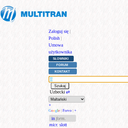
Zaloguj się
|
Polish
|
Umowa
użytkownika
SŁOWNIKI
FORUM
KONTAKT
Uzbecki
⇄
+
G
o
o
g
l
e
|
Forvo
|
+
in
form.
micr.
slott