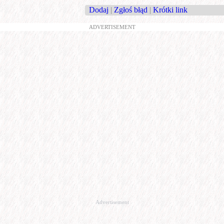
Dodaj
|
Zgłoś błąd
|
Krótki link
ADVERTISEMENT
Advertisement