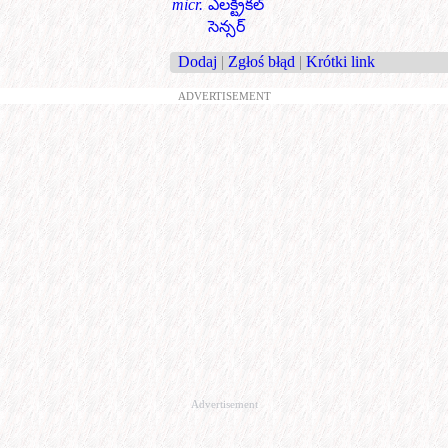
micr.
ఎలక్ట్రికల్
సెన్సర్
Dodaj
|
Zgłoś błąd
|
Krótki link
ADVERTISEMENT
Advertisement