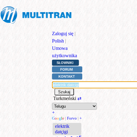
Zaloguj się
|
Polish
|
Umowa
użytkownika
SŁOWNIKI
FORUM
KONTAKT
Turkmeński
⇄
+
G
o
o
g
l
e
|
Forvo
|
+
elektrik
datçigi