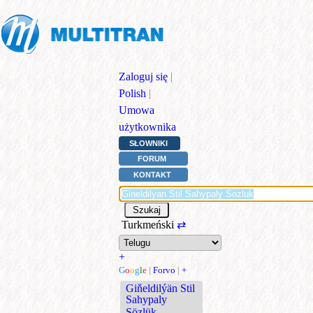
Zaloguj się
|
Polish
|
Umowa
użytkownika
SŁOWNIKI
FORUM
KONTAKT
Turkmeński
⇄
+
G
o
o
g
l
e
|
Forvo
|
+
Giňeldilýän Stil
Sahypaly
Sözlük