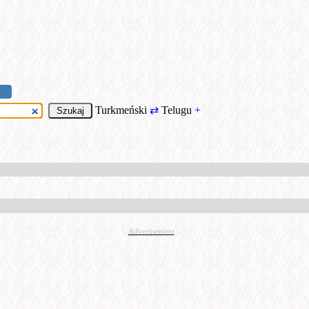
Turkmeński
⇄
Telugu
+
Advertisement