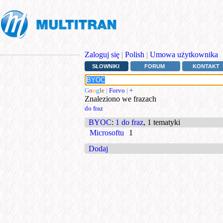
Zaloguj się
|
Polish
|
Umowa użytkownika
SŁOWNIKI
FORUM
KONTAKT
G
o
o
g
l
e
|
Forvo
|
+
Znaleziono we frazach
do fraz
BYOC
:
1 do fraz
, 1 tematyki
Microsoftu
1
Dodaj