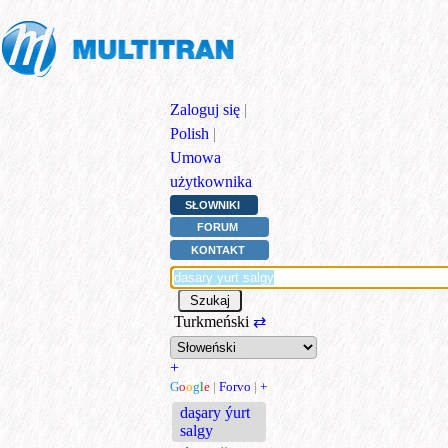
Zaloguj się
|
Polish
|
Umowa
użytkownika
SŁOWNIKI
FORUM
KONTAKT
Turkmeński
⇄
+
G
o
o
g
l
e
|
Forvo
|
+
daşary ýurt
salgy