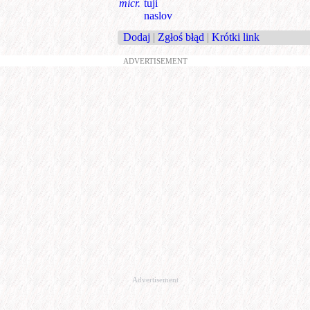
micr.
tuji
naslov
Dodaj
|
Zgłoś błąd
|
Krótki link
ADVERTISEMENT
Advertisement