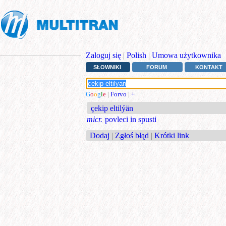
Zaloguj się
|
Polish
|
Umowa użytkownika
SŁOWNIKI
FORUM
KONTAKT
G
o
o
g
l
e
|
Forvo
|
+
çekip eltilýän
micr.
povleci in spusti
Dodaj
|
Zgłoś błąd
|
Krótki link