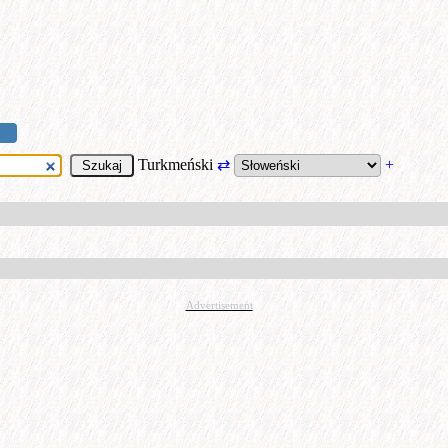
Turkmeński
⇄
+
Advertisement