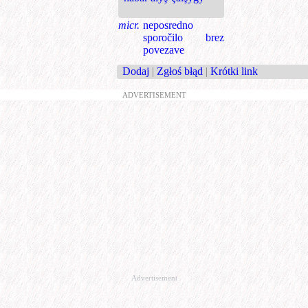
micr.
neposredno
sporočilo brez
povezave
Dodaj
|
Zgłoś błąd
|
Krótki link
ADVERTISEMENT
Advertisement