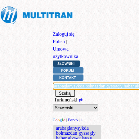
Zaloguj się
|
Polish
|
Umowa
użytkownika
SŁOWNIKI
FORUM
KONTAKT
Turkmeński
⇄
+
G
o
o
g
l
e
|
Forvo
|
+
arabaglanyşykda
bolmazdan gyssagly
habar alyş-çalşygy