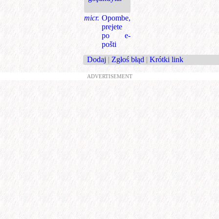
micr.
Opombe,
prejete
po e-
pošti
Dodaj
|
Zgłoś błąd
|
Krótki link
ADVERTISEMENT