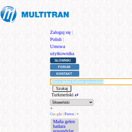
Zaloguj się
|
Polish
|
Umowa
użytkownika
SŁOWNIKI
FORUM
KONTAKT
Turkmeński
⇄
+
G
o
o
g
l
e
|
Forvo
|
+
Maňa gelen
hatlara
goşundylar