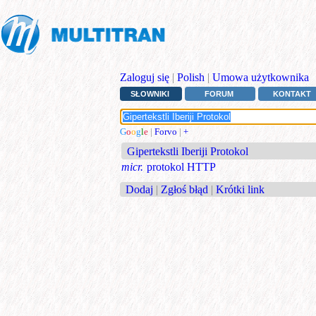
Zaloguj się
|
Polish
|
Umowa użytkownika
SŁOWNIKI
FORUM
KONTAKT
G
o
o
g
l
e
|
Forvo
|
+
Gipertekstli Iberiji Protokol
micr.
protokol HTTP
Dodaj
|
Zgłoś błąd
|
Krótki link