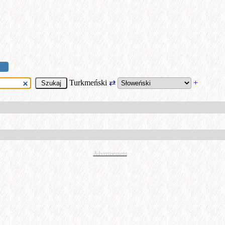
Turkmeński
⇄
+
Advertisement