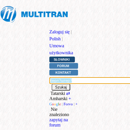
Zaloguj się
|
Polish
|
Umowa
użytkownika
SŁOWNIKI
FORUM
KONTAKT
Tatarski
⇄
Amharski
+
G
o
o
g
l
e
|
Forvo
|
+
Nie
znaleziono
zapytaj na
forum