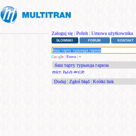
Zaloguj się
|
Polish
|
Umowa użytkownika
SŁOWNIKI
FORUM
KONTAKT
G
o
o
g
l
e
|
Forvo
|
+
баш тарту турында гариза
micr.
ከራስ ውርድ
Dodaj
|
Zgłoś błąd
|
Krótki link