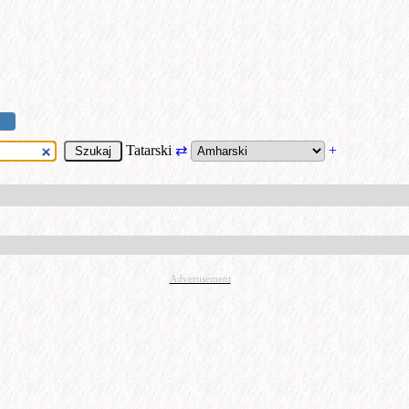
Tatarski
⇄
+
Advertisement