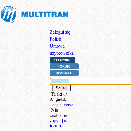
Zaloguj się
|
Polish
|
Umowa
użytkownika
SŁOWNIKI
FORUM
KONTAKT
Tajski
⇄
Angielski
+
G
o
o
g
l
e
|
Forvo
|
+
Nie
znaleziono
zapytaj na
forum