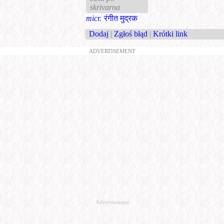
skrivarna
micr.
रंगीत मुद्रक
Dodaj
|
Zgłoś błąd
|
Krótki link
ADVERTISEMENT
Advertisement