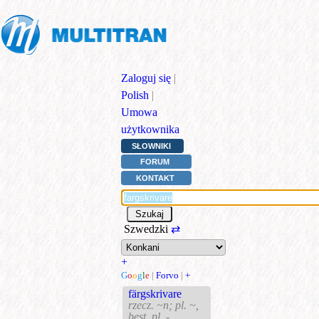
Zaloguj się
|
Polish
|
Umowa
użytkownika
SŁOWNIKI
FORUM
KONTAKT
Szwedzki
⇄
+
G
o
o
g
l
e
|
Forvo
|
+
färgskrivare
rzecz. ~n; pl. ~,
best. pl. -