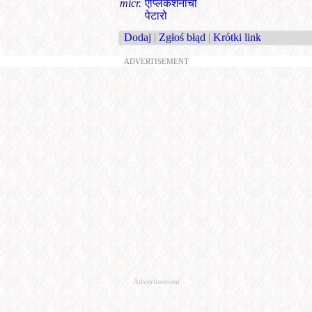
micr.
ऍप्लिकेशनाचो
पेटारो
Dodaj
|
Zgłoś błąd
|
Krótki link
ADVERTISEMENT
Advertisement