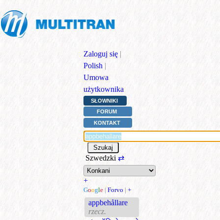
Zaloguj się
|
Polish
|
Umowa
użytkownika
SŁOWNIKI
FORUM
KONTAKT
Szwedzki
⇄
+
G
o
o
g
l
e
|
Forvo
|
+
appbehållare
rzecz.