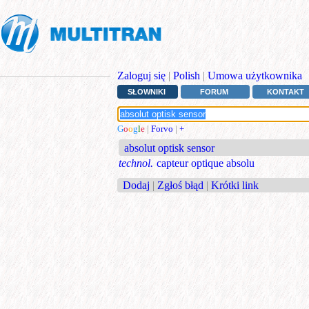
Zaloguj się
|
Polish
|
Umowa użytkownika
SŁOWNIKI
FORUM
KONTAKT
G
o
o
g
l
e
|
Forvo
|
+
absolut optisk sensor
technol.
capteur optique absolu
Dodaj
|
Zgłoś błąd
|
Krótki link