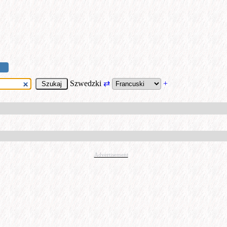
Szwedzki
⇄
+
Advertisement