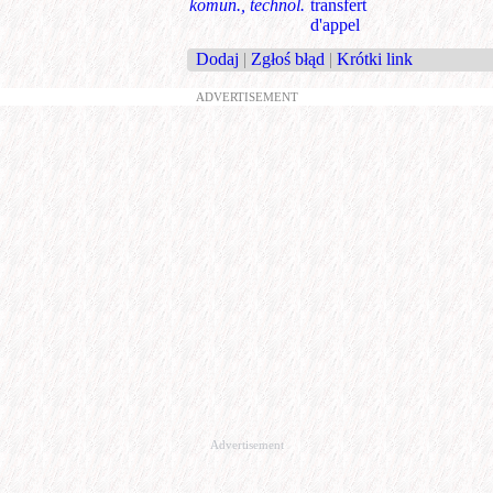
komun., technol.
transfert
d'appel
Dodaj
|
Zgłoś błąd
|
Krótki link
ADVERTISEMENT
Advertisement