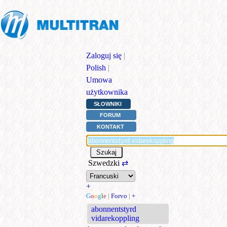
Zaloguj się
|
Polish
|
Umowa
użytkownika
SŁOWNIKI
FORUM
KONTAKT
Szwedzki
⇄
+
G
o
o
g
l
e
|
Forvo
|
+
abonnentstyrd
vidarekoppling