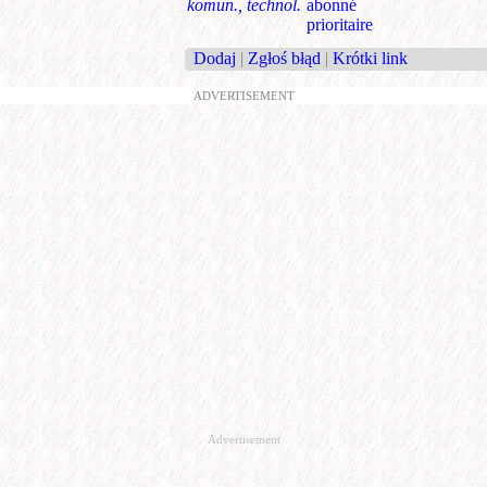
komun., technol.
abonné
prioritaire
Dodaj
|
Zgłoś błąd
|
Krótki link
ADVERTISEMENT
Advertisement