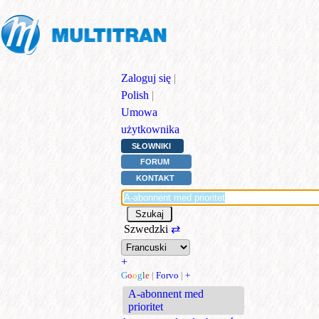
Zaloguj się
|
Polish
|
Umowa
użytkownika
SŁOWNIKI
FORUM
KONTAKT
Szwedzki
⇄
+
G
o
o
g
l
e
|
Forvo
|
+
A-abonnent med
prioritet