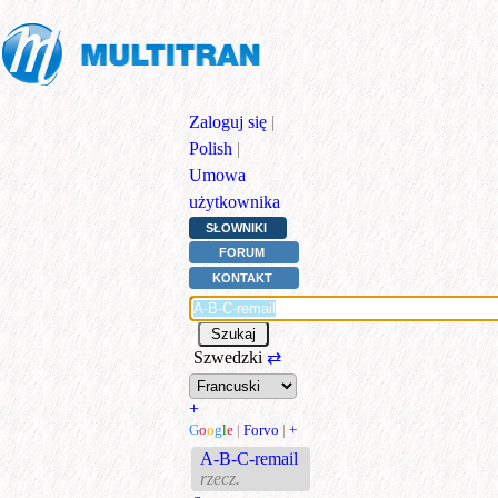
Zaloguj się
|
Polish
|
Umowa
użytkownika
SŁOWNIKI
FORUM
KONTAKT
Szwedzki
⇄
+
G
o
o
g
l
e
|
Forvo
|
+
A-B-C-remail
rzecz.