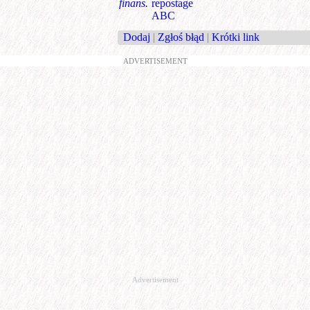
finans.
repostage
ABC
Dodaj
|
Zgłoś błąd
|
Krótki link
ADVERTISEMENT
Advertisement