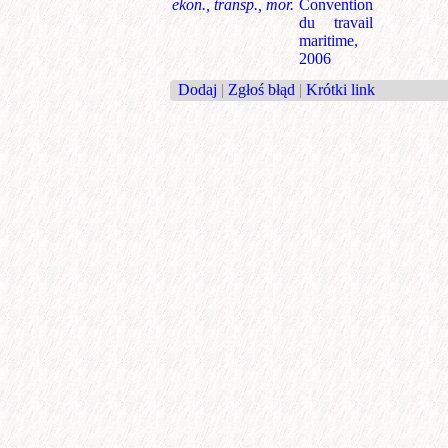
ekon., transp., mor.
Convention
du travail
maritime,
2006
Dodaj
|
Zgłoś błąd
|
Krótki link