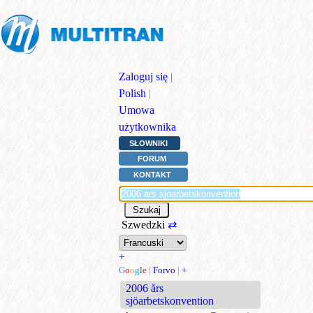
Zaloguj się
|
Polish
|
Umowa
użytkownika
SŁOWNIKI
FORUM
KONTAKT
Szwedzki
⇄
+
G
o
o
g
l
e
|
Forvo
|
+
2006 års
sjöarbetskonvention