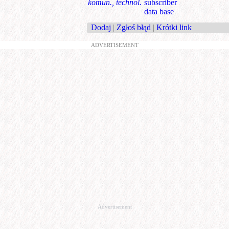
komun., technol.
subscriber
data base
Dodaj
|
Zgłoś błąd
|
Krótki link
ADVERTISEMENT
Advertisement