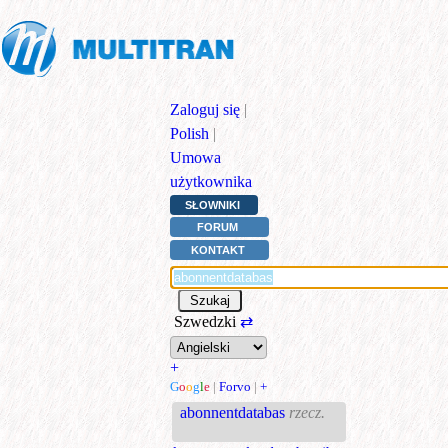
Zaloguj się
|
Polish
|
Umowa
użytkownika
SŁOWNIKI
FORUM
KONTAKT
Szwedzki
⇄
+
G
o
o
g
l
e
|
Forvo
|
+
abonnentdatabas
rzecz.