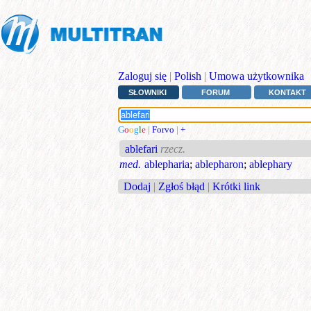
Zaloguj się
|
Polish
|
Umowa użytkownika
SŁOWNIKI
FORUM
KONTAKT
G
o
o
g
l
e
|
Forvo
|
+
ablefari
rzecz.
med.
ablepharia
;
ablepharon
;
ablephary
Dodaj
|
Zgłoś błąd
|
Krótki link