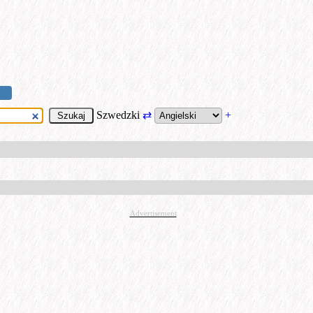
Szwedzki
⇄
+
Advertisement