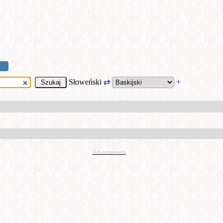
Słoweński
⇄
+
Advertisement