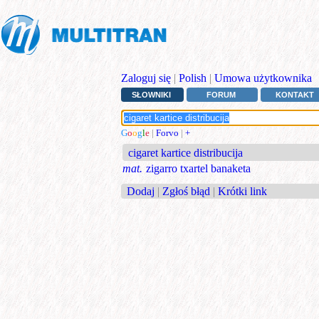
Zaloguj się
|
Polish
|
Umowa użytkownika
SŁOWNIKI
FORUM
KONTAKT
G
o
o
g
l
e
|
Forvo
|
+
cigaret kartice distribucija
mat.
zigarro txartel banaketa
Dodaj
|
Zgłoś błąd
|
Krótki link