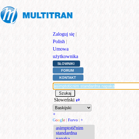
Zaloguj się
|
Polish
|
Umowa
użytkownika
SŁOWNIKI
FORUM
KONTAKT
Słoweński
⇄
+
G
o
o
g
l
e
|
Forvo
|
+
asimptotičnim
standardna
napaka