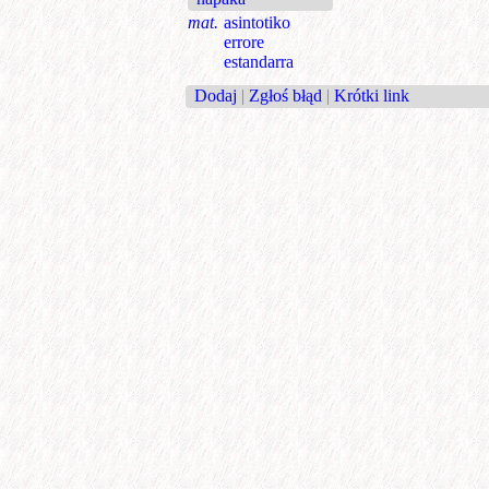
mat.
asintotiko
errore
estandarra
Dodaj
|
Zgłoś błąd
|
Krótki link