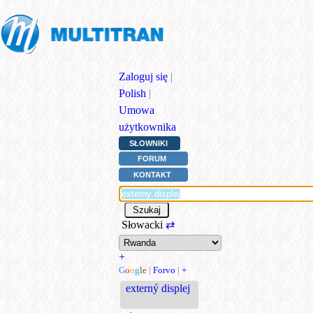
Zaloguj się
|
Polish
|
Umowa
użytkownika
SŁOWNIKI
FORUM
KONTAKT
Słowacki
⇄
+
G
o
o
g
l
e
|
Forvo
|
+
externý displej