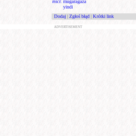
micr.
mugaragaza
yindi
Dodaj
|
Zgłoś błąd
|
Krótki link
ADVERTISEMENT