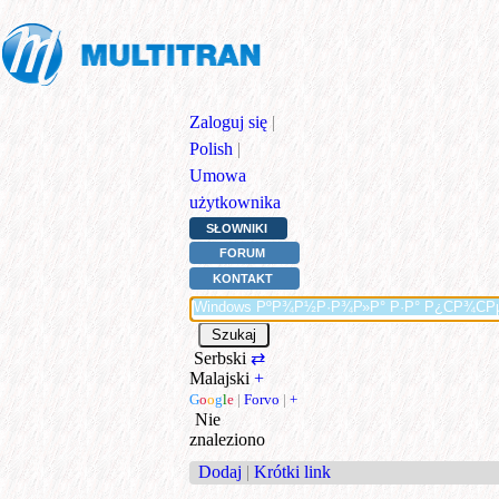
Zaloguj się
|
Polish
|
Umowa
użytkownika
SŁOWNIKI
FORUM
KONTAKT
Serbski
⇄
Malajski
+
G
o
o
g
l
e
|
Forvo
|
+
Nie
znaleziono
Dodaj
|
Krótki link