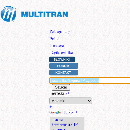
Zaloguj się
|
Polish
|
Umowa
użytkownika
SŁOWNIKI
FORUM
KONTAKT
Serbski
⇄
+
G
o
o
g
l
e
|
Forvo
|
+
листа
безбедних IP
адреса