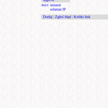
micr.
senarai
selamat IP
Dodaj
|
Zgłoś błąd
|
Krótki link