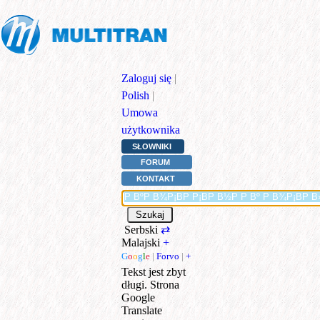
Zaloguj się
|
Polish
|
Umowa
użytkownika
SŁOWNIKI
FORUM
KONTAKT
Serbski
⇄
Malajski
+
G
o
o
g
l
e
|
Forvo
|
+
Tekst jest zbyt
długi. Strona
Google
Translate