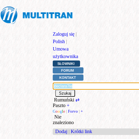
Zaloguj się
|
Polish
|
Umowa
użytkownika
SŁOWNIKI
FORUM
KONTAKT
Rumuński
⇄
Paszto
+
G
o
o
g
l
e
|
Forvo
|
+
Nie
znaleziono
Dodaj
|
Krótki link