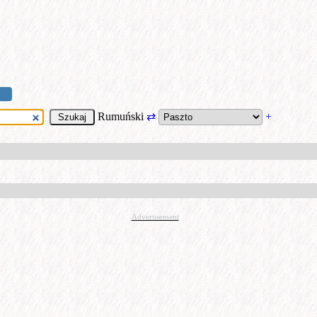
Rumuński
⇄
+
Advertisement