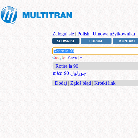
Zaloguj się
|
Polish
|
Umowa użytkownika
SŁOWNIKI
FORUM
KONTAKT
G
o
o
g
l
e
|
Forvo
|
+
Rotire la 90
micr.
چورلول 90
Dodaj
|
Zgłoś błąd
|
Krótki link