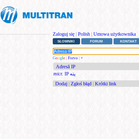
Zaloguj się
|
Polish
|
Umowa użytkownika
SŁOWNIKI
FORUM
KONTAKT
G
o
o
g
l
e
|
Forvo
|
+
Adresă IP
micr.
IP پته
Dodaj
|
Zgłoś błąd
|
Krótki link