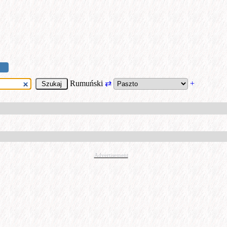
Rumuński
⇄
+
Advertisement