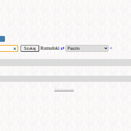
Rumuński
⇄
+
Advertisement