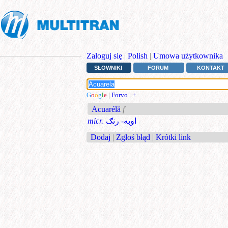
Zaloguj się
|
Polish
|
Umowa użytkownika
SŁOWNIKI
FORUM
KONTAKT
G
o
o
g
l
e
|
Forvo
|
+
Acuarélă
f
micr.
اوبه- رنګ
Dodaj
|
Zgłoś błąd
|
Krótki link